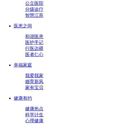
公立医院
分级诊疗
智慧江苏
医患之间
和谐医患
医护手记
行医边疆
医者仁心
幸福家庭
我爱我家
婚育新风
家有宝贝
健康有约
健康热点
科学计生
心理健康