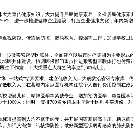
体大力宣传健康知识，大力提升居民健康素养，全省居民健康素养
150个。进一步推进健康企业建设，打造企业健康文化；年内新
年近视防控、传染病防控、健康教育、控烟等工作，加强学校卫
。
将进一步做实紧密型医联体，全面建立以城市医疗集团为主要形式
县域医共体建设。协调医保部门重点推进紧密型医联体打包付费
庭医生工作室，十大类重点人群签约率达到60%以上。
费”和“一站式”结算要求。建立低收入人口大病救治省级专家库，
保低收入人口在县域内定点医疗机构住院个人自付费用控制在政策
高校增设儿科、精神医学等紧缺专业，增加预防医学、康复医学
1000人；同时，安排700名乡镇卫生院骨干医师务实进修，对
标准提高到人均不低于80元，并开展国家基层高血压、糖尿病
诊。加强艾滋病、结核病防控，做好新型冠状病毒感染的肺炎防