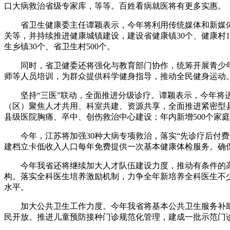
口大病救治省级专家库，等等。百姓看病就医将有更多实惠。
省卫生健康委主任谭颖表示，今年将利用传统媒体和新媒
关等，并持续推进健康城镇建设，建设省健康镇30个、健康村
生乡镇30个、省卫生村500个。
同时，省卫健委还将强化与教育部门协作，统筹开展青少
师等人员培训，为群众提供科学健身指导，推动全民健身运动
坚持“三医”联动，全面推进分级诊疗。谭颖表示，今年
（区）聚焦人才共用、科室共建、资源共享，全面推进紧密型
县级医院胸痛、卒中、创伤救治中心建设；年内新增500个家
今年，江苏将加强30种大病专项救治，落实“先诊疗后付
建档立卡低收入人口每年免费提供一次基本健康体检服务。确
今年我省还将继续加大人才队伍建设力度，推动有条件的
构。落实全科医生培养激励机制，力争全年新培养全科医生不少于
水平。
加大公共卫生工作力度。今年我省将基本公共卫生服务补助
民开放。推进儿童预防接种门诊规范化管理，建成一批示范门