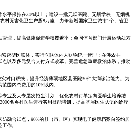
水平保持在24%以上；建设一批无烟医院、无烟学校、无烟机
增农村无害化卫生户厕8万座；力争新增国家卫生城市1个、省卫
生管理，提高健康促进学校覆盖率；会同体育部门开展运动处方
的紧密型医联体，实行医联体内人财物统一管理；在涉农县
试点以及多元复合支付方式改革。完善危急重症救治体系，推动
做实对口帮扶，提升经济薄弱地区县医院30种大病诊治能力。为
范围内总费用的10%以内。
等专业及大专层次招生计划，优化农村订单定向医学生培养结
3000名乡村医生进行实用技能培训，提高基层医生队伍的诊疗
医防融合试点，90%的县（市、区）实现电子健康档案向签约居
控工作。