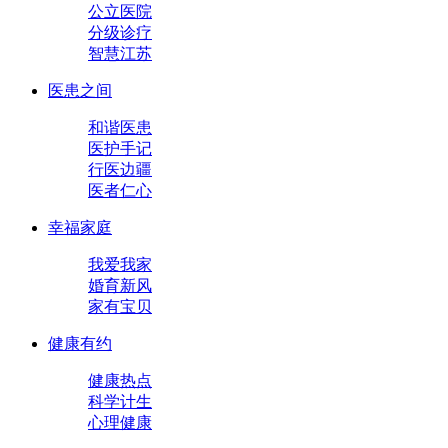
公立医院
分级诊疗
智慧江苏
医患之间
和谐医患
医护手记
行医边疆
医者仁心
幸福家庭
我爱我家
婚育新风
家有宝贝
健康有约
健康热点
科学计生
心理健康