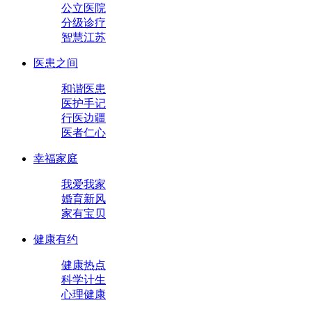
公立医院
分级诊疗
智慧江苏
医患之间
和谐医患
医护手记
行医边疆
医者仁心
幸福家庭
我爱我家
婚育新风
家有宝贝
健康有约
健康热点
科学计生
心理健康