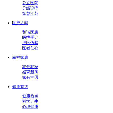
公立医院
分级诊疗
智慧江苏
医患之间
和谐医患
医护手记
行医边疆
医者仁心
幸福家庭
我爱我家
婚育新风
家有宝贝
健康有约
健康热点
科学计生
心理健康