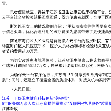
告。
患者便捷就医，得益于江苏省卫生健康云临床检验平台。
云平台让全省检验结果互联互通，既方便患者就医，也便于医
斯岩以王女士的情况举例介绍：“甲状腺疾病往往需要多
于信息孤岛，优化合理利用的医疗资源为患者带来了更便捷高
南通市海门区人民医院是首批接入云平台的基层医院。有
转至海门区人民医院手术，医护人员将她和标有检验结果互认标
者节约费用超30万元。
为切实改善患者就医体验，江苏省卫生健康云临床检验平台自2
生端累计调阅1562.17万次，居民累计调阅156.42万次，检验
为确保云平台有序运行，江苏省卫生健康委组织专家制定
质”；同时，还建立了覆盖全省的质控体系，对接入机构实行
（人民日报）
江苏：下好卫生健康科技创新“关键棋”
6年服务88万余人次江苏多措并举推动“互联网+护理服务”质量
江苏医改