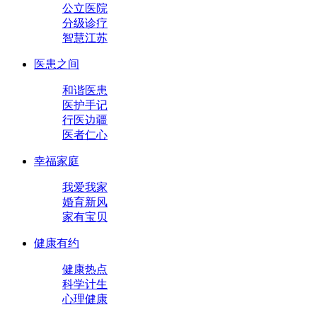
公立医院
分级诊疗
智慧江苏
医患之间
和谐医患
医护手记
行医边疆
医者仁心
幸福家庭
我爱我家
婚育新风
家有宝贝
健康有约
健康热点
科学计生
心理健康