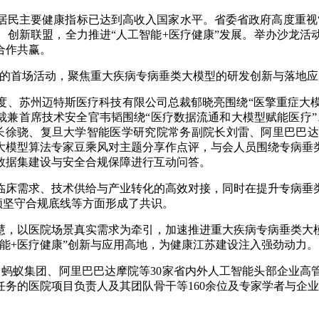
居民主要健康指标已达到高收入国家水平。省委省政府高度重视“
、创新联盟，全力推进“人工智能+医疗健康”发展。举办沙龙活
合作共赢。
龙的首场活动，聚焦重大疾病专病垂类大模型的研发创新与落地
、苏州迈特斯医疗科技有限公司总裁郁晓亮围绕“医擎重症大模
裁兼首席技术安全官韦韬围绕“医疗数据流通和大模型赋能医疗
长徐骁、复旦大学智能医学研究院常务副院长刘雷、阿里巴巴
大模型算法专家豆乘风对主题分享作点评，与会人员围绕专病垂
数据集建设与安全合规保障进行互动问答。
临床需求、技术供给与产业转化的高效对接，同时在提升专病垂
必须坚守合规底线等方面形成了共识。
慧，以医院场景真实需求为牵引，加速推进重大疾病专病垂类大
能+医疗健康”创新与应用高地，为健康江苏建设注入强劲动力。
、蚂蚁集团、阿里巴巴达摩院等30家省内外人工智能头部企业
务的医院项目负责人及其团队骨干等160余位及专家学者与企